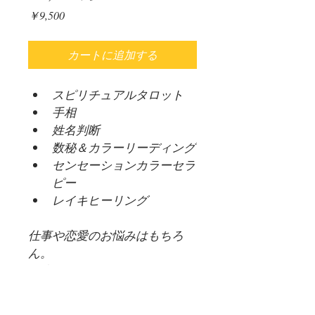
価
￥9,500
格
カートに追加する
スピリチュアルタロット
手相
姓名判断
数秘＆カラーリーディング
センセーションカラーセラ
ピー
レイキヒーリング
仕事や恋愛のお悩みはもちろ
ん。
健康運、金運、前世からのテー
マ、
人には言えないお悩みなど、